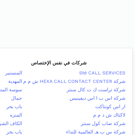
شركات في نفس الإختصاص
Sté CALL SERVICES
المنستير
شركة HEXA CALL CONTACT CENTER ش م م
المهدية
شركة تراست ك ت كال سنتر
سوسة المدي
شركة اس ب ا اس ديفينيس
جمال
ار اس كونتاكت
باب بحر
لاكتاك ش ذ م م
المنزه
شركة صاب كول سنتر
الكاف الشر
شركة س ب هـ العالمية للنداء
باب بحر