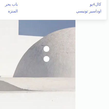
كال4يو
باب بحر
اوداسير تونيسي
المنزه