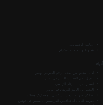
سياسة الخصوصية
شروط وأحكام الاستخدام
أدواتنا
أداة التحقق من صحة الرقم الضريبي تونس
محول رقم الحساب الآيبان في تونس
أسعار صرف الدينار التونسي
البحث عن الرمز البريدي في تونس
محاكي ضريبة الدخل الشخصي للموظف/المتقاعد
ضريبة الدخل للمتقاعدين الفرنسيين المقيمين في تونس