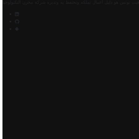
فيت تونس هو دليل أعمال تملكه وتحتفظ به وتديره
شركة مخزن التكنولوجيا