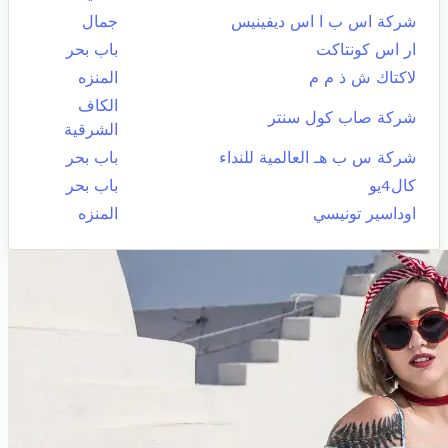
شركة اس ب ا اس ديفينيس
جمال
ار اس كونتاكت
باب بحر
لاكتاك ش ذ م م
المنزه
الكاف
شركة صاب كول سنتر
الشرقية
شركة س ب هـ العالمية للنداء
باب بحر
كال4يو
باب بحر
اوداسير تونيسي
المنزه