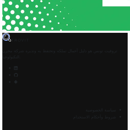
TROVIT
تروفيت تونس هو دليل أعمال تملكه وتحتفظ به وتديره
شركة مخزن
.
التكنولوجيا
سياسة الخصوصية
شروط وأحكام الاستخدام