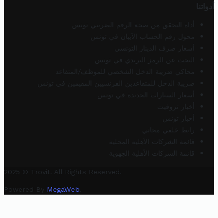
أدواتنا
أداة التحقق من صحة الرقم الضريبي تونس
محول رقم الحساب الآيبان في تونس
أسعار صرف الدينار التونسي
البحث عن الرمز البريدي في تونس
محاكي ضريبة الدخل الشخصي للموظف/المتقاعد
ضريبة الدخل للمتقاعدين الفرنسيين المقيمين في تونس
أسعار السيارات الجديدة في تونس
أخبار تروفيت
أخبار تونس
رابط خلفي مجاني
قائمة الشركات الأهلية المحلية
قائمة الشركات الأهلية الجهوية
2025 © Trovit. All Rights Reserved.
Powered By
MegaWeb
.