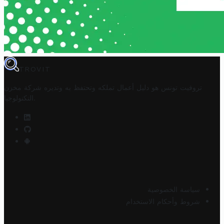
TROVIT
تروفيت تونس هو دليل أعمال تملكه وتحتفظ به وتديره
شركة مخزن
.
التكنولوجيا
سياسة الخصوصية
شروط وأحكام الاستخدام