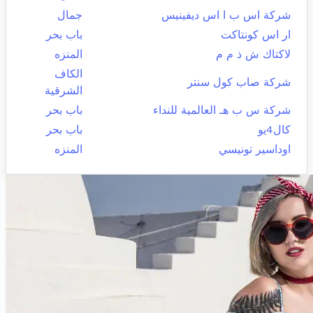
شركة اس ب ا اس ديفينيس
جمال
ار اس كونتاكت
باب بحر
لاكتاك ش ذ م م
المنزه
الكاف
شركة صاب كول سنتر
الشرقية
شركة س ب هـ العالمية للنداء
باب بحر
كال4يو
باب بحر
اوداسير تونيسي
المنزه