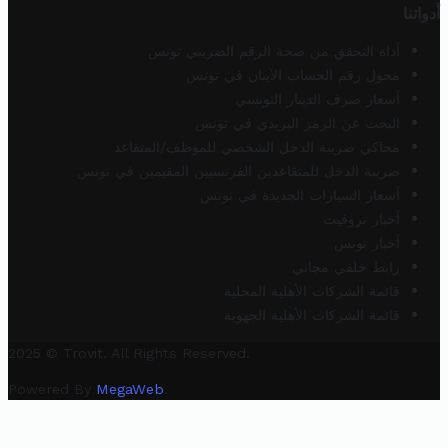
أدواتنا
أداة التحقق من صحة الرقم الضريبي تونس
محول رقم الحساب الآيبان في تونس
أسعار صرف الدينار التونسي
البحث عن الرمز البريدي في تونس
محاكي ضريبة الدخل الشخصي للموظف/المتقاعد
ضريبة الدخل للمتقاعدين الفرنسيين المقيمين في تونس
أسعار السيارات الجديدة في تونس
أخبار تروفيت
أخبار تونس
رابط خلفي مجاني
قائمة الشركات الأهلية المحلية
قائمة الشركات الأهلية الجهوية
2025 © Trovit. All Rights Reserved.
Powered By
MegaWeb
.