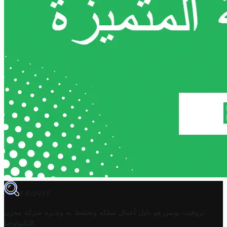
TROVIT
تروفيت تونس هو دليل أعمال تملكه وتحتفظ به وتديره
شركة مخزن
.
التكنولوجيا