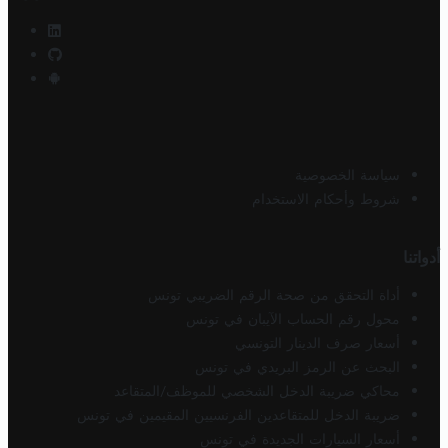
سياسة الخصوصية
شروط وأحكام الاستخدام
أدواتنا
أداة التحقق من صحة الرقم الضريبي تونس
محول رقم الحساب الآيبان في تونس
أسعار صرف الدينار التونسي
البحث عن الرمز البريدي في تونس
محاكي ضريبة الدخل الشخصي للموظف/المتقاعد
ضريبة الدخل للمتقاعدين الفرنسيين المقيمين في تونس
أسعار السيارات الجديدة في تونس