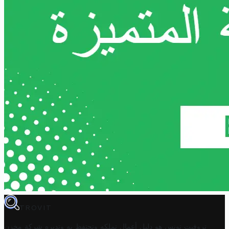
TROVIT
تروفيت تونس هو دليل أعمال تملكه وتحتفظ به وتديره
شركة مخزن