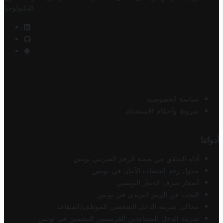
.
التكنولوجيا
سياسة الخصوصية
شروط وأحكام الاستخدام
أدواتنا
أداة التحقق من صحة الرقم الضريبي تونس
محول رقم الحساب الآيبان في تونس
أسعار صرف الدينار التونسي
البحث عن الرمز البريدي في تونس
محاكي ضريبة الدخل الشخصي للموظف/المتقاعد
ضريبة الدخل للمتقاعدين الفرنسيين المقيمين في تونس