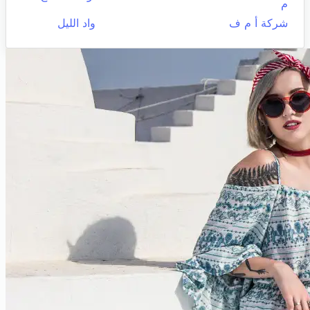
م
شركة أ م ف
واد الليل