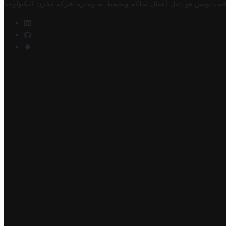
فيت تونس هو دليل أعمال تملكه وتحتفظ به وتديره
شركة مخزن التكنولوجيا