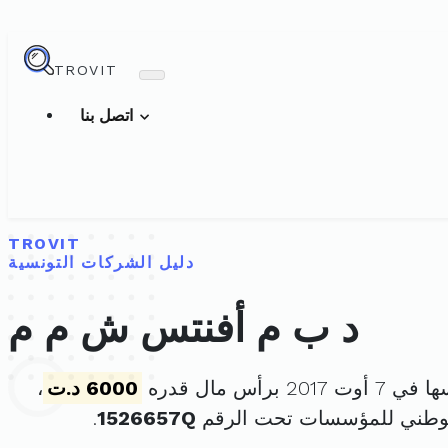
TROVIT
اتصل بنا
TROVIT
دليل الشركات التونسية
د ب م أفنتس ش م م
201 برأس مال قدره
6000 د.ت
،
لوطني للمؤسسات تحت الرقم
1526657Q
.