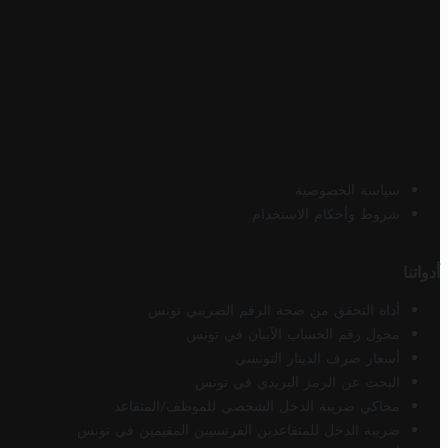
سياسة الخصوصية
شروط وأحكام الاستخدام
أدواتنا
أداة التحقق من صحة الرقم الضريبي تونس
محول رقم الحساب الآيبان في تونس
أسعار صرف الدينار التونسي
البحث عن الرمز البريدي في تونس
محاكي ضريبة الدخل الشخصي للموظف/المتقاعد
ضريبة الدخل للمتقاعدين الفرنسيين المقيمين في تونس