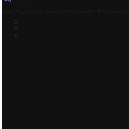
TROVIT
فيت تونس هو دليل أعمال تملكه وتحتفظ به وتديره
شركة مخزن التكنولوجيا