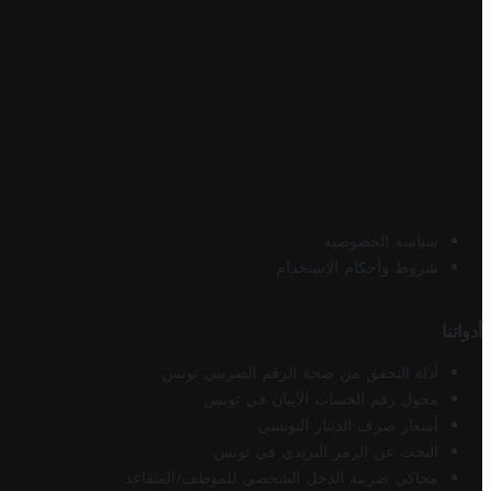
سياسة الخصوصية
شروط وأحكام الاستخدام
أدواتنا
أداة التحقق من صحة الرقم الضريبي تونس
محول رقم الحساب الآيبان في تونس
أسعار صرف الدينار التونسي
البحث عن الرمز البريدي في تونس
محاكي ضريبة الدخل الشخصي للموظف/المتقاعد