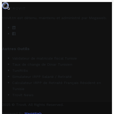
TROVIT
trovit.tn est détenu, maintenu et administré par
Megaweb
.
Autres Outils
Validateur de matricule fiscal Tunisie
Taux de change de Dinar Tunisien
TuniRIBs
Simulateur IRPP Salarié / Retraité
Calculateur IRPP de Retraité Français Résident en
Tunisie
Trovit News
2025 © Trovit. All Rights Reserved.
Powered By
MegaWeb
.