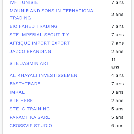
IVF TUNISIE
7 ans
MOUNIR AND SONS IN TERNATIONAL
3 ans
TRADING
BIO FAHED TRADING
7 ans
STE IMPERIAL SECUTIT Y
7 ans
AFRIQUE IMPORT EXPORT
7 ans
JAZCO BRANDING
2 ans
11
STE JASMIN ART
ans
AL KHAYALI INVESTISSEMENT
4 ans
FAST+TRADE
7 ans
IMKAL
3 ans
STE HEBE
2 ans
STE IC TRAINING
5 ans
PARACTIKA SARL
5 ans
CROSSVIP STUDIO
6 ans