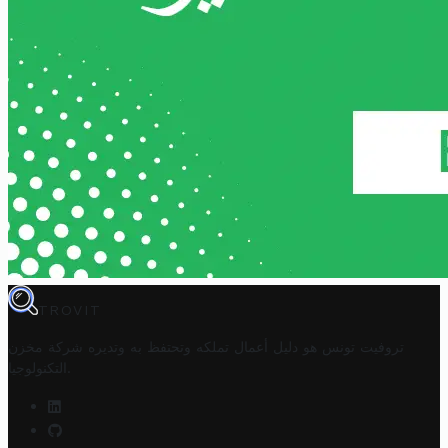
TROVIT
تروفيت تونس هو دليل أعمال تملكه وتحتفظ به وتديره
شركة مخزن
.
التكنولوجيا