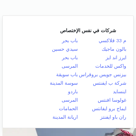
شركات في نفس الإختصاص
م 33 قلاكسي
باب بحر
بالون ماجيك
سيدي حسين
ايرز اند ايز
باب بحر
واكس للخدمات
المرسى
بيزنس جويس بروقراس
باب سويقة
شركة ب ايفنتس
سوسة المدينة
اينسايد
باردو
غولوسا افنتس
المرسى
ايماج برو ايفانتس
الحمامات
ران باو ايفنتز
اريانة المدينة