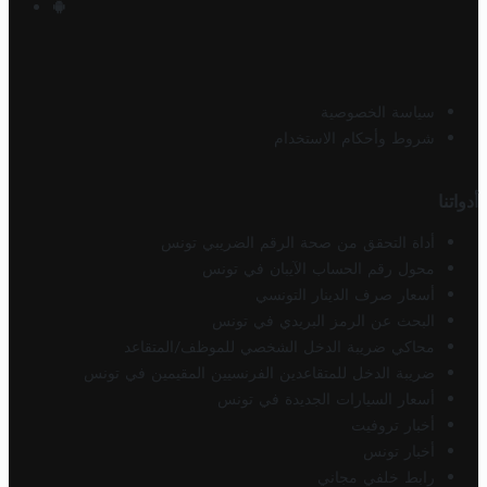
سياسة الخصوصية
شروط وأحكام الاستخدام
أدواتنا
أداة التحقق من صحة الرقم الضريبي تونس
محول رقم الحساب الآيبان في تونس
أسعار صرف الدينار التونسي
البحث عن الرمز البريدي في تونس
محاكي ضريبة الدخل الشخصي للموظف/المتقاعد
ضريبة الدخل للمتقاعدين الفرنسيين المقيمين في تونس
أسعار السيارات الجديدة في تونس
أخبار تروفيت
أخبار تونس
رابط خلفي مجاني