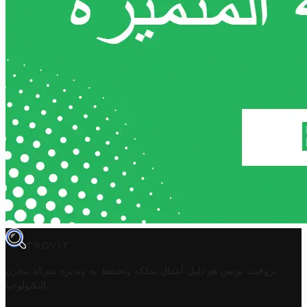
TROVIT
تروفيت تونس هو دليل أعمال تملكه وتحتفظ به وتديره
شركة مخزن
.
التكنولوجيا