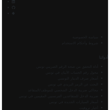
سياسة الخصوصية
شروط وأحكام الاستخدام
أدواتنا
أداة التحقق من صحة الرقم الضريبي تونس
محول رقم الحساب الآيبان في تونس
أسعار صرف الدينار التونسي
البحث عن الرمز البريدي في تونس
محاكي ضريبة الدخل الشخصي للموظف/المتقاعد
ضريبة الدخل للمتقاعدين الفرنسيين المقيمين في تونس
أسعار السيارات الجديدة في تونس
أخبار تروفيت