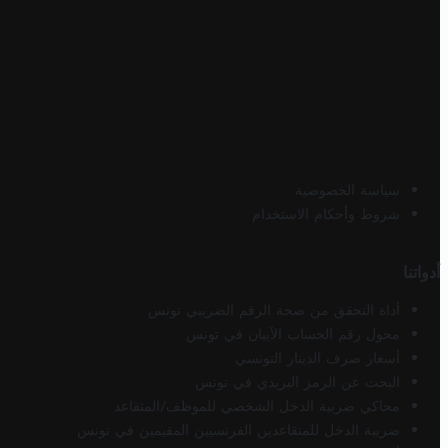
سياسة الخصوصية
شروط وأحكام الاستخدام
أدواتنا
أداة التحقق من صحة الرقم الضريبي تونس
محول رقم الحساب الآيبان في تونس
أسعار صرف الدينار التونسي
البحث عن الرمز البريدي في تونس
محاكي ضريبة الدخل الشخصي للموظف/المتقاعد
ضريبة الدخل للمتقاعدين الفرنسيين المقيمين في تونس