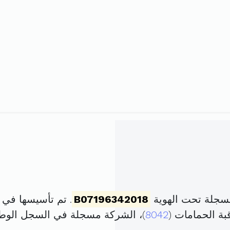
سجلة تحت الهوية
B07196342018
. تم تأسيسها في 31 أوت 2018 برأس مال قدره
بة الحمامات (
8042
)، الشركة مسجلة في السجل الو