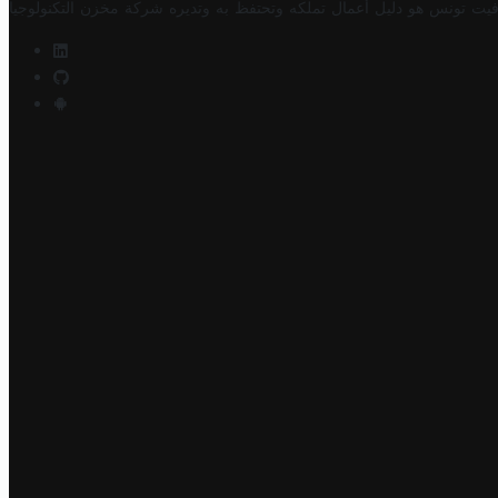
فيت تونس هو دليل أعمال تملكه وتحتفظ به وتديره
شركة مخزن التكنولوجيا