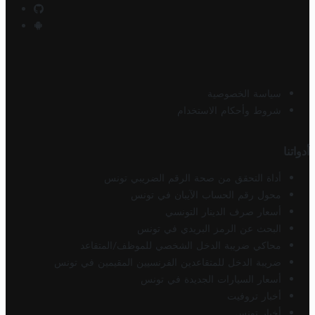
سياسة الخصوصية
شروط وأحكام الاستخدام
أدواتنا
أداة التحقق من صحة الرقم الضريبي تونس
محول رقم الحساب الآيبان في تونس
أسعار صرف الدينار التونسي
البحث عن الرمز البريدي في تونس
محاكي ضريبة الدخل الشخصي للموظف/المتقاعد
ضريبة الدخل للمتقاعدين الفرنسيين المقيمين في تونس
أسعار السيارات الجديدة في تونس
أخبار تروفيت
أخبار تونس