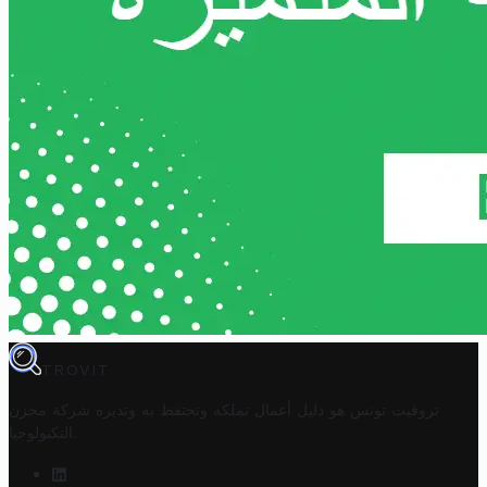
TROVIT
تروفيت تونس هو دليل أعمال تملكه وتحتفظ به وتديره
شركة مخزن
.
التكنولوجيا