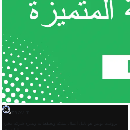
TROVIT
تروفيت تونس هو دليل أعمال تملكه وتحتفظ به وتديره
شركة مخزن
.
التكنولوجيا