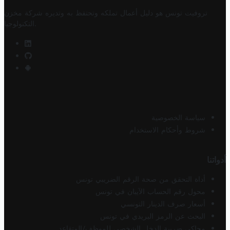
تروفيت تونس هو دليل أعمال تملكه وتحتفظ به وتديره
شركة مخزن
.
التكنولوجيا
سياسة الخصوصية
شروط وأحكام الاستخدام
أدواتنا
أداة التحقق من صحة الرقم الضريبي تونس
محول رقم الحساب الآيبان في تونس
أسعار صرف الدينار التونسي
البحث عن الرمز البريدي في تونس
محاكي ضريبة الدخل الشخصي للموظف/المتقاعد