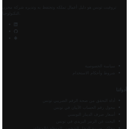
تروفيت تونس هو دليل أعمال تملكه وتحتفظ به وتديره
شركة مخزن
.
التكنولوجيا
سياسة الخصوصية
شروط وأحكام الاستخدام
أدواتنا
أداة التحقق من صحة الرقم الضريبي تونس
محول رقم الحساب الآيبان في تونس
أسعار صرف الدينار التونسي
البحث عن الرمز البريدي في تونس
محاكي ضريبة الدخل الشخصي للموظف/المتقاعد