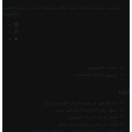
تروفيت تونس هو دليل أعمال تملكه وتحتفظ به وتديره
شركة مخزن
.
التكنولوجيا
سياسة الخصوصية
شروط وأحكام الاستخدام
أدواتنا
أداة التحقق من صحة الرقم الضريبي تونس
محول رقم الحساب الآيبان في تونس
أسعار صرف الدينار التونسي
البحث عن الرمز البريدي في تونس
محاكي ضريبة الدخل الشخصي للموظف/المتقاعد