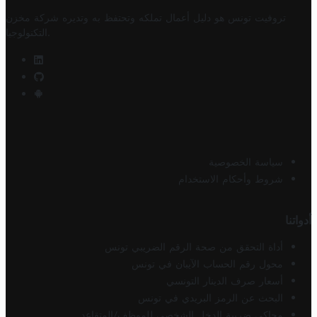
تروفيت تونس هو دليل أعمال تملكه وتحتفظ به وتديره
شركة مخزن
.
التكنولوجيا
سياسة الخصوصية
شروط وأحكام الاستخدام
أدواتنا
أداة التحقق من صحة الرقم الضريبي تونس
محول رقم الحساب الآيبان في تونس
أسعار صرف الدينار التونسي
البحث عن الرمز البريدي في تونس
محاكي ضريبة الدخل الشخصي للموظف/المتقاعد