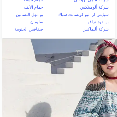
شركة ألومينكس
حمام الأنف
سبايس ار اليو كونسابت سباك
بو مهل البساتين
بن دود ترافو
سليمان
شركة أليماكس
صفاقس الجنوبية