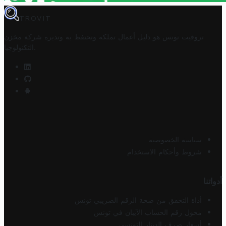
TROVIT
تروفيت تونس هو دليل أعمال تملكه وتحتفظ به وتديره
شركة مخزن
.
التكنولوجيا
سياسة الخصوصية
شروط وأحكام الاستخدام
أدواتنا
أداة التحقق من صحة الرقم الضريبي تونس
محول رقم الحساب الآيبان في تونس
أسعار صرف الدينار التونسي