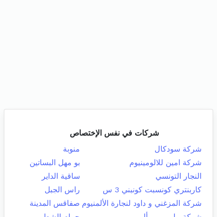
شركات في نفس الإختصاص
شركة سودكال
منوبة
شركة امين للالومينيوم
بو مهل البساتين
النجار التونسي
ساقية الداير
كاربنتري كونسبت كونبني 3 س
راس الجبل
شركة المزغني و داود لنجارة الألمنيوم
صفاقس المدينة
شركة مامي برو ألي
حمام الشط