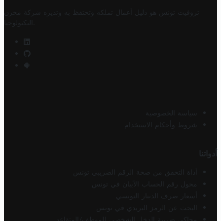
تروفيت تونس هو دليل أعمال تملكه وتحتفظ به وتديره
شركة مخزن
.
التكنولوجيا
سياسة الخصوصية
شروط وأحكام الاستخدام
أدواتنا
أداة التحقق من صحة الرقم الضريبي تونس
محول رقم الحساب الآيبان في تونس
أسعار صرف الدينار التونسي
البحث عن الرمز البريدي في تونس
محاكي ضريبة الدخل الشخصي للموظف/المتقاعد