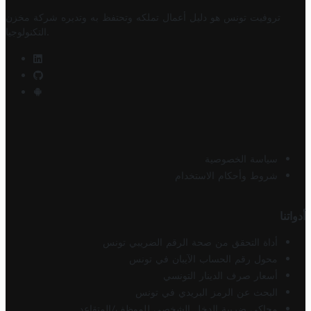
تروفيت تونس هو دليل أعمال تملكه وتحتفظ به وتديره
شركة مخزن
.
التكنولوجيا
سياسة الخصوصية
شروط وأحكام الاستخدام
أدواتنا
أداة التحقق من صحة الرقم الضريبي تونس
محول رقم الحساب الآيبان في تونس
أسعار صرف الدينار التونسي
البحث عن الرمز البريدي في تونس
محاكي ضريبة الدخل الشخصي للموظف/المتقاعد