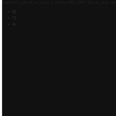
فيت تونس هو دليل أعمال تملكه وتحتفظ به وتديره
شركة مخزن التكنولوجيا