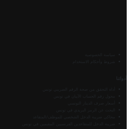
سياسة الخصوصية
شروط وأحكام الاستخدام
أدواتنا
أداة التحقق من صحة الرقم الضريبي تونس
محول رقم الحساب الآيبان في تونس
أسعار صرف الدينار التونسي
البحث عن الرمز البريدي في تونس
محاكي ضريبة الدخل الشخصي للموظف/المتقاعد
ضريبة الدخل للمتقاعدين الفرنسيين المقيمين في تونس