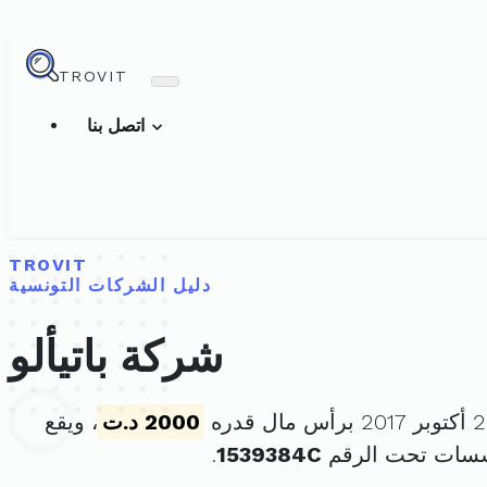
TROVIT
اتصل بنا
TROVIT
دليل الشركات التونسية
شركة باتيألو
2000 د.ت
، ويقع
سسات تحت الرقم
1539384C
.