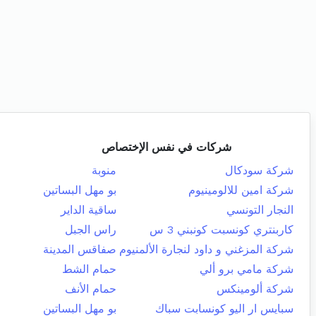
شركات في نفس الإختصاص
شركة سودكال
منوبة
شركة امين للالومينيوم
بو مهل البساتين
النجار التونسي
ساقية الداير
كاربنتري كونسبت كونبني 3 س
راس الجبل
شركة المزغني و داود لنجارة الألمنيوم
صفاقس المدينة
شركة مامي برو ألي
حمام الشط
شركة ألومينكس
حمام الأنف
سبايس ار اليو كونسابت سباك
بو مهل البساتين