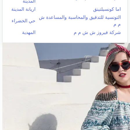
المدينة
اما كونسيلتينق
اريانة المدينة
التونسية للتدقيق والمحاسبة والمساعدة ش
حي الخضراء
م م
شركة فيروز ش ش م م
المهدية