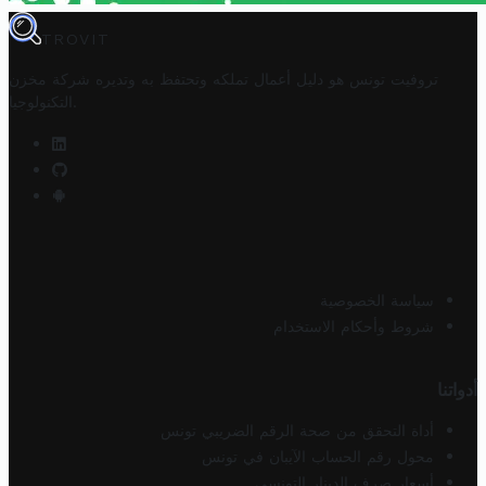
TROVIT
تروفيت تونس هو دليل أعمال تملكه وتحتفظ به وتديره
شركة مخزن
.
التكنولوجيا
سياسة الخصوصية
شروط وأحكام الاستخدام
أدواتنا
أداة التحقق من صحة الرقم الضريبي تونس
محول رقم الحساب الآيبان في تونس
أسعار صرف الدينار التونسي