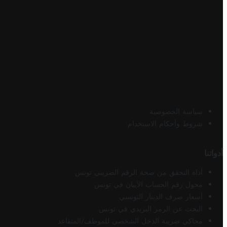
سياسة الخصوصية
شروط وأحكام الاستخدام
أدواتنا
أداة التحقق من صحة الرقم الضريبي تونس
محول رقم الحساب الآيبان في تونس
أسعار صرف الدينار التونسي
البحث عن الرمز البريدي في تونس
محاكي ضريبة الدخل الشخصي للموظف/المتقاعد