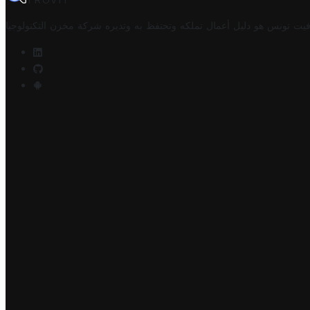
TROVIT
فيت تونس هو دليل أعمال تملكه وتحتفظ به وتديره
شركة مخزن التكنولوجيا