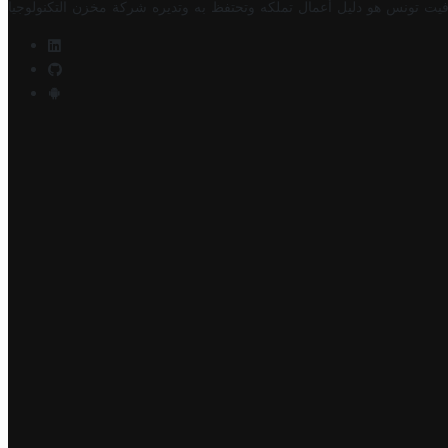
فيت تونس هو دليل أعمال تملكه وتحتفظ به وتديره
شركة مخزن التكنولوجيا