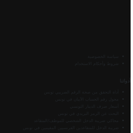
سياسة الخصوصية
شروط وأحكام الاستخدام
أدواتنا
أداة التحقق من صحة الرقم الضريبي تونس
محول رقم الحساب الآيبان في تونس
أسعار صرف الدينار التونسي
البحث عن الرمز البريدي في تونس
محاكي ضريبة الدخل الشخصي للموظف/المتقاعد
ضريبة الدخل للمتقاعدين الفرنسيين المقيمين في تونس