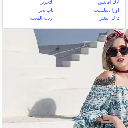
لاك افانتس
التحرير
أوزا ديفلبمنت
باب بحر
2 ك ايفنتز
اريانة المدينة