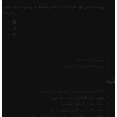
تروفيت تونس هو دليل أعمال تملكه وتحتفظ به وتديره
شركة مخزن
.
التكنولوجيا
سياسة الخصوصية
شروط وأحكام الاستخدام
أدواتنا
أداة التحقق من صحة الرقم الضريبي تونس
محول رقم الحساب الآيبان في تونس
أسعار صرف الدينار التونسي
البحث عن الرمز البريدي في تونس
محاكي ضريبة الدخل الشخصي للموظف/المتقاعد