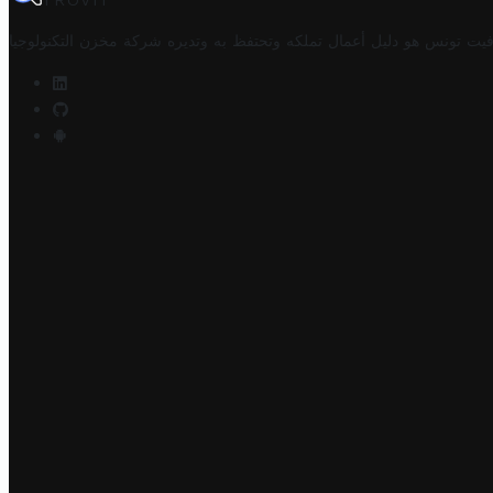
TROVIT
فيت تونس هو دليل أعمال تملكه وتحتفظ به وتديره
شركة مخزن التكنولوجيا