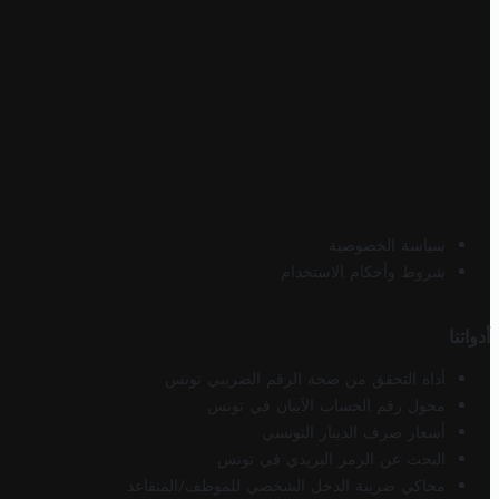
سياسة الخصوصية
شروط وأحكام الاستخدام
أدواتنا
أداة التحقق من صحة الرقم الضريبي تونس
محول رقم الحساب الآيبان في تونس
أسعار صرف الدينار التونسي
البحث عن الرمز البريدي في تونس
محاكي ضريبة الدخل الشخصي للموظف/المتقاعد