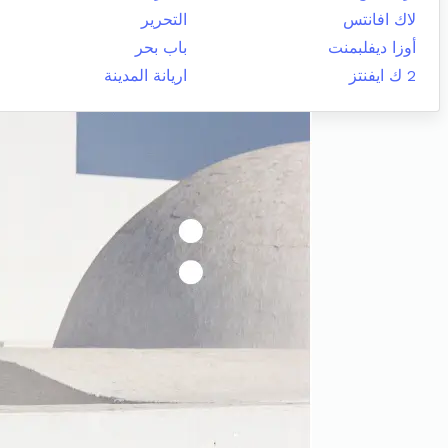
لاك افانتس
التحرير
أوزا ديفلبمنت
باب بحر
2 ك ايفنتز
اريانة المدينة