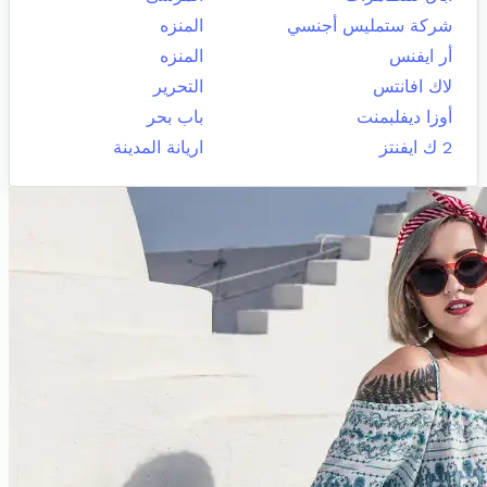
شركة ستمليس أجنسي
المنزه
أر ايفنس
المنزه
لاك افانتس
التحرير
أوزا ديفلبمنت
باب بحر
2 ك ايفنتز
اريانة المدينة