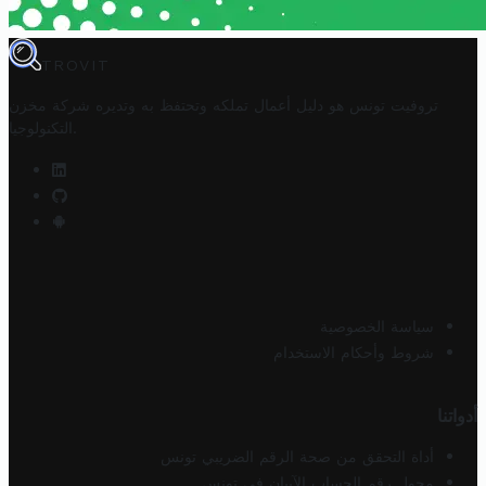
TROVIT
تروفيت تونس هو دليل أعمال تملكه وتحتفظ به وتديره
شركة مخزن
.
التكنولوجيا
سياسة الخصوصية
شروط وأحكام الاستخدام
أدواتنا
أداة التحقق من صحة الرقم الضريبي تونس
محول رقم الحساب الآيبان في تونس