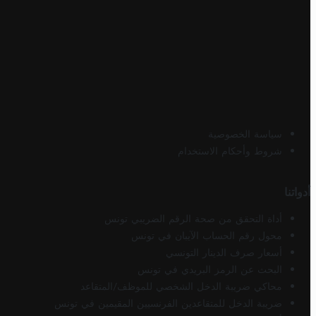
سياسة الخصوصية
شروط وأحكام الاستخدام
أدواتنا
أداة التحقق من صحة الرقم الضريبي تونس
محول رقم الحساب الآيبان في تونس
أسعار صرف الدينار التونسي
البحث عن الرمز البريدي في تونس
محاكي ضريبة الدخل الشخصي للموظف/المتقاعد
ضريبة الدخل للمتقاعدين الفرنسيين المقيمين في تونس