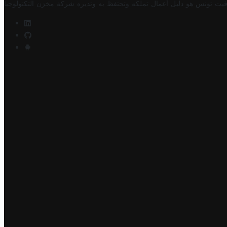
فيت تونس هو دليل أعمال تملكه وتحتفظ به وتديره
شركة مخزن التكنولوجيا