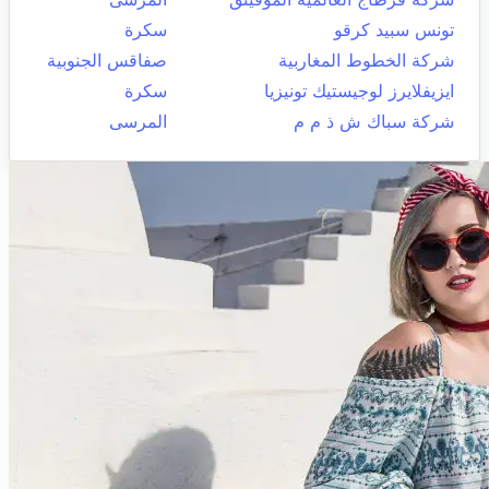
تونس سبيد كرقو
سكرة
شركة الخطوط المغاربية
صفاقس الجنوبية
ايزيفلايرز لوجيستيك تونيزيا
سكرة
شركة سباك ش ذ م م
المرسى