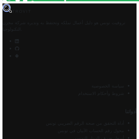
TROVIT
تروفيت تونس هو دليل أعمال تملكه وتحتفظ به وتديره
شركة مخزن
.
التكنولوجيا
سياسة الخصوصية
شروط وأحكام الاستخدام
أدواتنا
أداة التحقق من صحة الرقم الضريبي تونس
محول رقم الحساب الآيبان في تونس
أسعار صرف الدينار التونسي