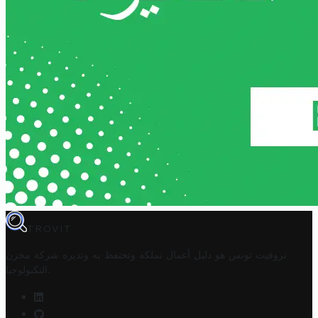
TROVIT
تروفيت تونس هو دليل أعمال تملكه وتحتفظ به وتديره
شركة مخزن
.
التكنولوجيا