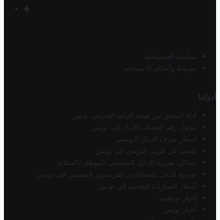
سياسة الخصوصية
شروط وأحكام الاستخدام
أدواتنا
أداة التحقق من صحة الرقم الضريبي تونس
محول رقم الحساب الآيبان في تونس
أسعار صرف الدينار التونسي
البحث عن الرمز البريدي في تونس
محاكي ضريبة الدخل الشخصي للموظف/المتقاعد
ضريبة الدخل للمتقاعدين الفرنسيين المقيمين في تونس
أسعار السيارات الجديدة في تونس
أخبار تروفيت
أخبار تونس