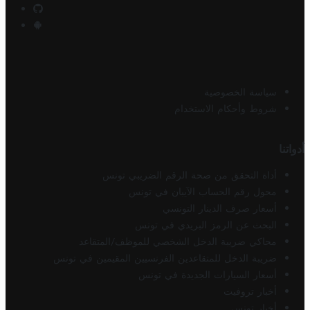
سياسة الخصوصية
شروط وأحكام الاستخدام
أدواتنا
أداة التحقق من صحة الرقم الضريبي تونس
محول رقم الحساب الآيبان في تونس
أسعار صرف الدينار التونسي
البحث عن الرمز البريدي في تونس
محاكي ضريبة الدخل الشخصي للموظف/المتقاعد
ضريبة الدخل للمتقاعدين الفرنسيين المقيمين في تونس
أسعار السيارات الجديدة في تونس
أخبار تروفيت
أخبار تونس