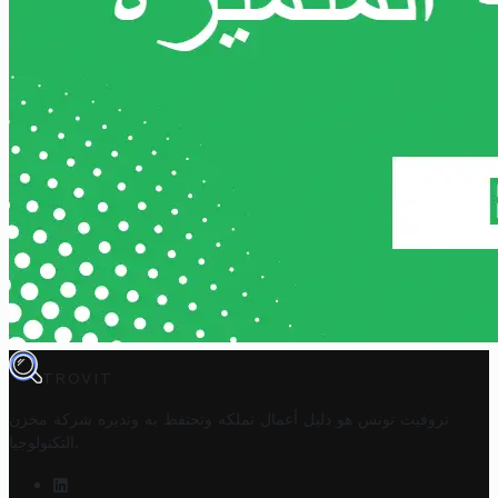
TROVIT
تروفيت تونس هو دليل أعمال تملكه وتحتفظ به وتديره
شركة مخزن
.
التكنولوجيا