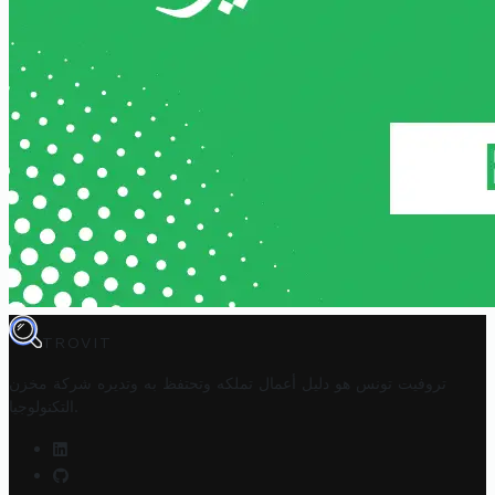
TROVIT
تروفيت تونس هو دليل أعمال تملكه وتحتفظ به وتديره
شركة مخزن
.
التكنولوجيا