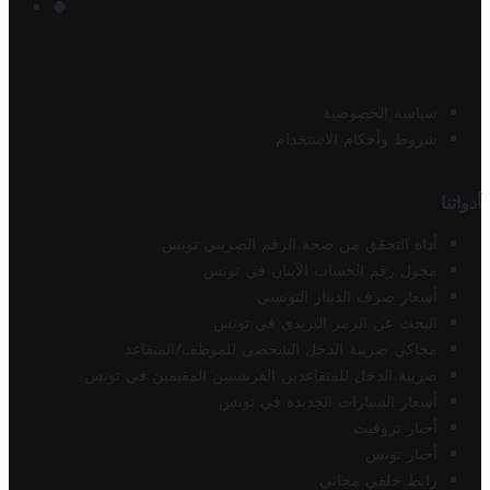
سياسة الخصوصية
شروط وأحكام الاستخدام
أدواتنا
أداة التحقق من صحة الرقم الضريبي تونس
محول رقم الحساب الآيبان في تونس
أسعار صرف الدينار التونسي
البحث عن الرمز البريدي في تونس
محاكي ضريبة الدخل الشخصي للموظف/المتقاعد
ضريبة الدخل للمتقاعدين الفرنسيين المقيمين في تونس
أسعار السيارات الجديدة في تونس
أخبار تروفيت
أخبار تونس
رابط خلفي مجاني