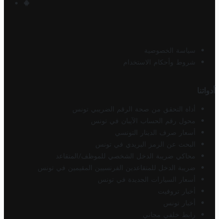
سياسة الخصوصية
شروط وأحكام الاستخدام
أدواتنا
أداة التحقق من صحة الرقم الضريبي تونس
محول رقم الحساب الآيبان في تونس
أسعار صرف الدينار التونسي
البحث عن الرمز البريدي في تونس
محاكي ضريبة الدخل الشخصي للموظف/المتقاعد
ضريبة الدخل للمتقاعدين الفرنسيين المقيمين في تونس
أسعار السيارات الجديدة في تونس
أخبار تروفيت
أخبار تونس
رابط خلفي مجاني