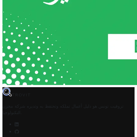
TROVIT
تروفيت تونس هو دليل أعمال تملكه وتحتفظ به وتديره
شركة مخزن
.
التكنولوجيا