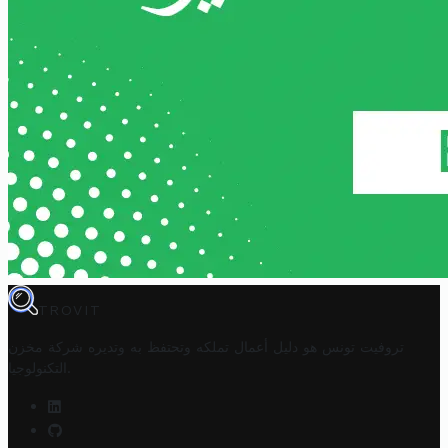
TROVIT
تروفيت تونس هو دليل أعمال تملكه وتحتفظ به وتديره
شركة مخزن
.
التكنولوجيا