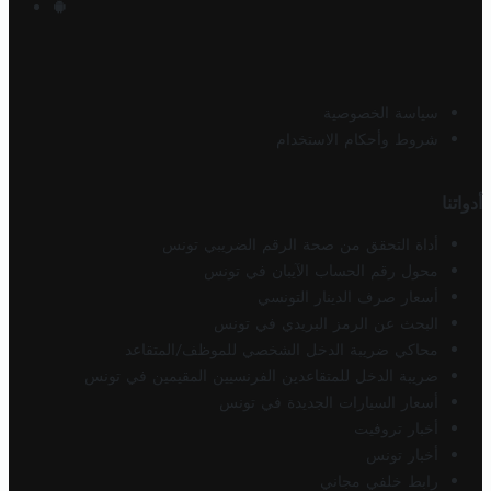
سياسة الخصوصية
شروط وأحكام الاستخدام
أدواتنا
أداة التحقق من صحة الرقم الضريبي تونس
محول رقم الحساب الآيبان في تونس
أسعار صرف الدينار التونسي
البحث عن الرمز البريدي في تونس
محاكي ضريبة الدخل الشخصي للموظف/المتقاعد
ضريبة الدخل للمتقاعدين الفرنسيين المقيمين في تونس
أسعار السيارات الجديدة في تونس
أخبار تروفيت
أخبار تونس
رابط خلفي مجاني