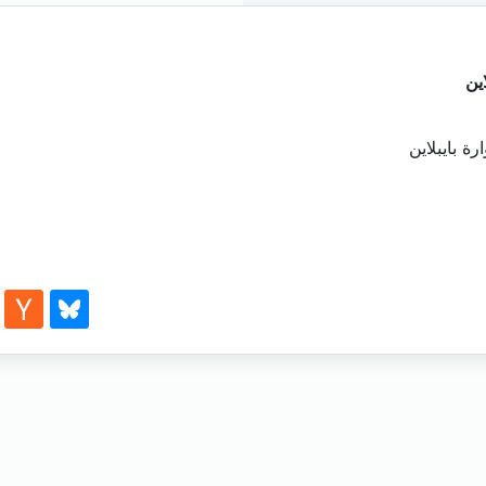
ين
ة بايبلاين