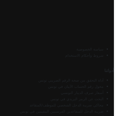
سياسة الخصوصية
شروط وأحكام الاستخدام
أدواتنا
أداة التحقق من صحة الرقم الضريبي تونس
محول رقم الحساب الآيبان في تونس
أسعار صرف الدينار التونسي
البحث عن الرمز البريدي في تونس
محاكي ضريبة الدخل الشخصي للموظف/المتقاعد
ضريبة الدخل للمتقاعدين الفرنسيين المقيمين في تونس