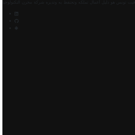
فيت تونس هو دليل أعمال تملكه وتحتفظ به وتديره
شركة مخزن التكنولوجيا