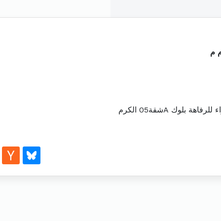
 م
لوك Aشقة05 الكرم