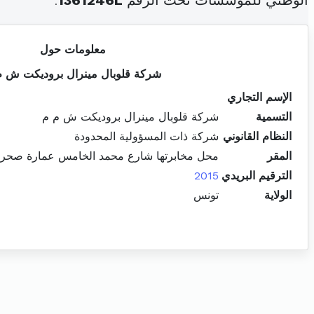
الوطني للمؤسسات تحت الرقم
1361246L
.
معلومات حول
شركة قلوبال مينرال بروديكت ش م
الإسم التجاري
التسمية
شركة قلوبال مينرال بروديكت ش م م
النظام القانوني
شركة ذات المسؤولية المحدودة
المقر
محل مخابرتها شارع محمد الخامس عمارة صحراء للرفاهة ب
الترقيم البريدي
2015
الولاية
تونس