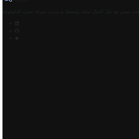
TROVIT
فيت تونس هو دليل أعمال تملكه وتحتفظ به وتديره
شركة مخزن التكنولوجيا