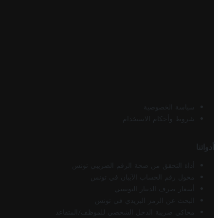
سياسة الخصوصية
شروط وأحكام الاستخدام
أدواتنا
أداة التحقق من صحة الرقم الضريبي تونس
محول رقم الحساب الآيبان في تونس
أسعار صرف الدينار التونسي
البحث عن الرمز البريدي في تونس
محاكي ضريبة الدخل الشخصي للموظف/المتقاعد