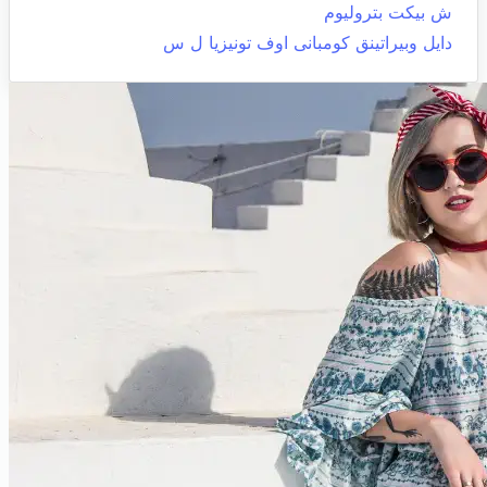
ش بيكت بتروليوم
دايل وبيراتينق كومبانى اوف تونيزيا ل س