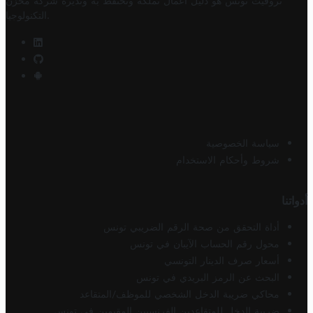
تروفيت تونس هو دليل أعمال تملكه وتحتفظ به وتديره
شركة مخزن
.
التكنولوجيا
سياسة الخصوصية
شروط وأحكام الاستخدام
أدواتنا
أداة التحقق من صحة الرقم الضريبي تونس
محول رقم الحساب الآيبان في تونس
أسعار صرف الدينار التونسي
البحث عن الرمز البريدي في تونس
محاكي ضريبة الدخل الشخصي للموظف/المتقاعد
ضريبة الدخل للمتقاعدين الفرنسيين المقيمين في تونس