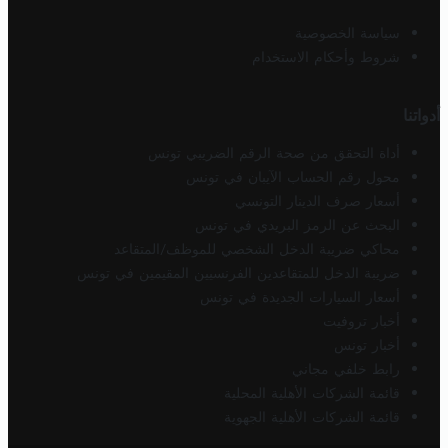
سياسة الخصوصية
شروط وأحكام الاستخدام
أدواتنا
أداة التحقق من صحة الرقم الضريبي تونس
محول رقم الحساب الآيبان في تونس
أسعار صرف الدينار التونسي
البحث عن الرمز البريدي في تونس
محاكي ضريبة الدخل الشخصي للموظف/المتقاعد
ضريبة الدخل للمتقاعدين الفرنسيين المقيمين في تونس
أسعار السيارات الجديدة في تونس
أخبار تروفيت
أخبار تونس
رابط خلفي مجاني
قائمة الشركات الأهلية المحلية
قائمة الشركات الأهلية الجهوية