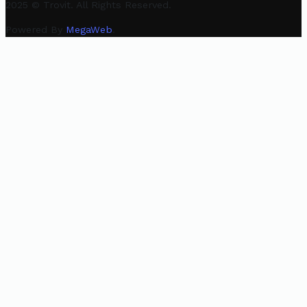
2025 © Trovit. All Rights Reserved.
Powered By
MegaWeb
.