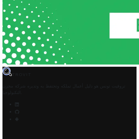
TROVIT
تروفيت تونس هو دليل أعمال تملكه وتحتفظ به وتديره
شركة مخزن
.
التكنولوجيا