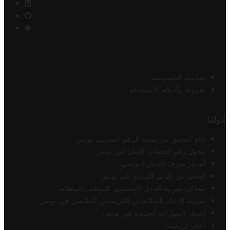
سياسة الخصوصية
شروط وأحكام الاستخدام
أدواتنا
أداة التحقق من صحة الرقم الضريبي تونس
محول رقم الحساب الآيبان في تونس
أسعار صرف الدينار التونسي
البحث عن الرمز البريدي في تونس
محاكي ضريبة الدخل الشخصي للموظف/المتقاعد
ضريبة الدخل للمتقاعدين الفرنسيين المقيمين في تونس
أسعار السيارات الجديدة في تونس
أخبار تروفيت