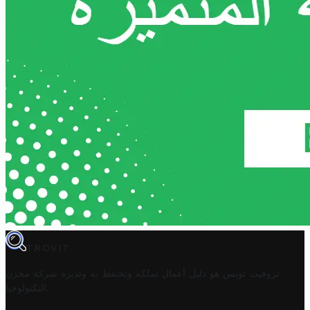
TROVIT
تروفيت تونس هو دليل أعمال تملكه وتحتفظ به وتديره
شركة مخزن
.
التكنولوجيا