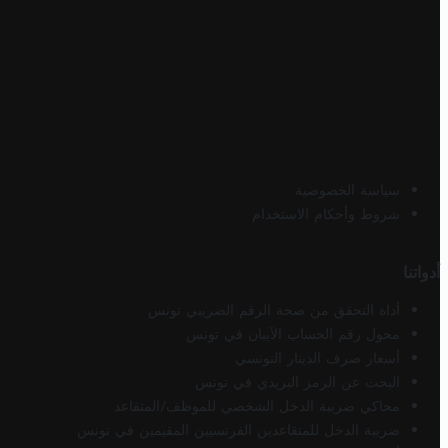
سياسة الخصوصية
شروط وأحكام الاستخدام
أدواتنا
أداة التحقق من صحة الرقم الضريبي تونس
محول رقم الحساب الآيبان في تونس
أسعار صرف الدينار التونسي
البحث عن الرمز البريدي في تونس
محاكي ضريبة الدخل الشخصي للموظف/المتقاعد
ضريبة الدخل للمتقاعدين الفرنسيين المقيمين في تونس