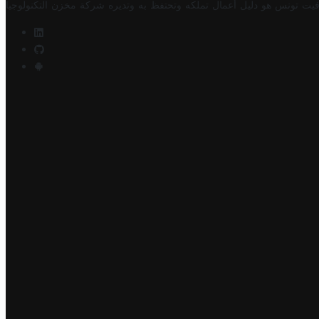
فيت تونس هو دليل أعمال تملكه وتحتفظ به وتديره
شركة مخزن التكنولوجيا