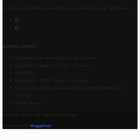
trovit.tn est détenu, maintenu et administré par
Megaweb
.
Autres Outils
Validateur de matricule fiscal Tunisie
Taux de change de Dinar Tunisien
TuniRIBs
Simulateur IRPP Salarié / Retraité
Calculateur IRPP de Retraité Français Résident en
Tunisie
Trovit News
2025 © Trovit. All Rights Reserved.
Powered By
MegaWeb
.