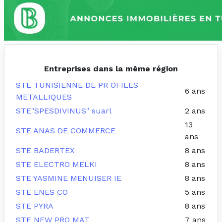
Entreprises dans la même région
STE TUNISIENNE DE PR OFILES
6 ans
METALLIQUES
STE"SPESDIVINUS" suarl
2 ans
13
STE ANAS DE COMMERCE
ans
STE BADERTEX
8 ans
STE ELECTRO MELKI
8 ans
STE YASMINE MENUISER IE
8 ans
STE ENES CO
5 ans
STE PYRA
8 ans
STE NEW PRO MAT
7 ans