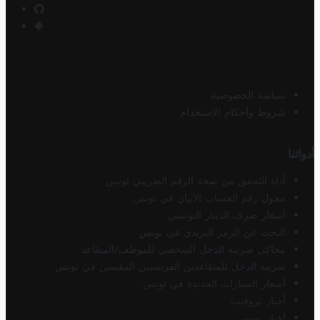
سياسة الخصوصية
شروط وأحكام الاستخدام
أدواتنا
أداة التحقق من صحة الرقم الضريبي تونس
محول رقم الحساب الآيبان في تونس
أسعار صرف الدينار التونسي
البحث عن الرمز البريدي في تونس
محاكي ضريبة الدخل الشخصي للموظف/المتقاعد
ضريبة الدخل للمتقاعدين الفرنسيين المقيمين في تونس
أسعار السيارات الجديدة في تونس
أخبار تروفيت
أخبار تونس