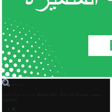
TROVIT
تروفيت تونس هو دليل أعمال تملكه وتحتفظ به وتديره
شركة مخزن
.
التكنولوجيا