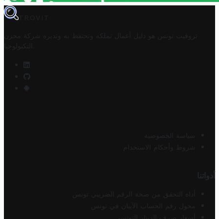
TROVIT
تروفيت تونس هو دليل أعمال تملكه وتحتفظ به وتديره
شركة مخزن
.
التكنولوجيا
سياسة الخصوصية
شروط وأحكام الاستخدام
أدواتنا
أداة التحقق من صحة الرقم الضريبي تونس
محول رقم الحساب الآيبان في تونس
أسعار صرف الدينار التونسي