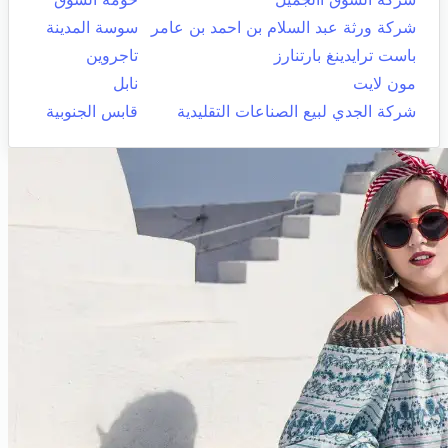
شركة ورثة عبد السلام بن احمد بن عامر
سوسة المدينة
باست ترايدينغ بارتنارز
تاجروين
مون لايت
نابل
شركة الجدي لبيع الصناعات التقليدية
قابس الجنوبية