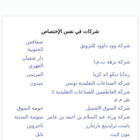
شركات في نفس الإختصاص
صفاقس
شركة وود داوود للتزويق
الجنوبية
دار شعبان
شركة نزهة ت.م.ا
الفهري
زندايا ديكو اند كريا
المرسى
شركة الصناعات التقليدية تونس
ميدون
شركة الفاطميين للصناعات التقليدية 2
ش م م
شركة السوق االجميل
حومة السوق
شركة ورثة عبد السلام بن احمد بن عامر
سوسة المدينة
باست ترايدينغ بارتنارز
تاجروين
مون لايت
نابل