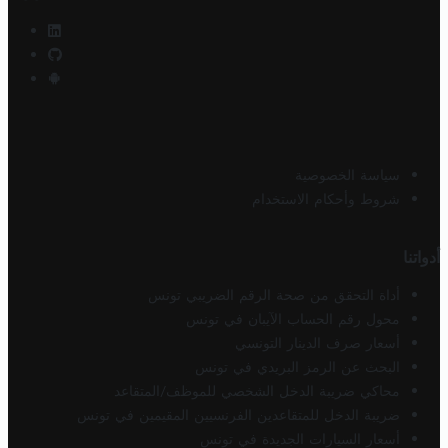
سياسة الخصوصية
شروط وأحكام الاستخدام
أدواتنا
أداة التحقق من صحة الرقم الضريبي تونس
محول رقم الحساب الآيبان في تونس
أسعار صرف الدينار التونسي
البحث عن الرمز البريدي في تونس
محاكي ضريبة الدخل الشخصي للموظف/المتقاعد
ضريبة الدخل للمتقاعدين الفرنسيين المقيمين في تونس
أسعار السيارات الجديدة في تونس