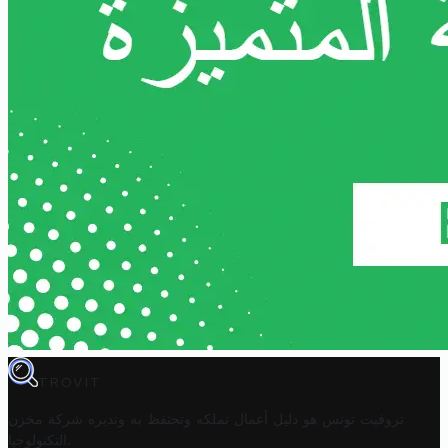
TROVIT
تروفيت تونس هو دليل أعمال تملكه وتحتفظ به وتديره
شركة مخزن
.
التكنولوجيا