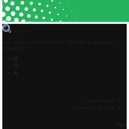
TROVIT
تروفيت تونس هو دليل أعمال تملكه وتحتفظ به وتديره
شركة مخزن
.
التكنولوجيا
سياسة الخصوصية
شروط وأحكام الاستخدام
أدواتنا