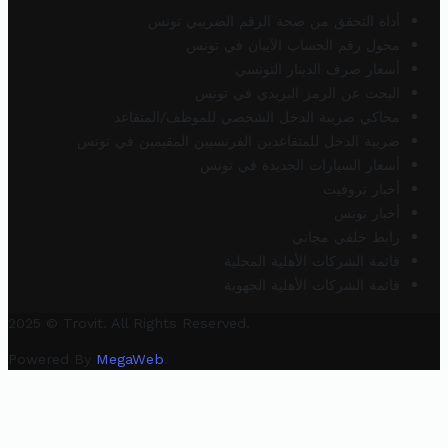
أداة التحقق من صحة الرقم الضريبي تونس
محول رقم الحساب الآيبان في تونس
أسعار صرف الدينار التونسي
البحث عن الرمز البريدي في تونس
محاكي ضريبة الدخل الشخصي للموظف/المتقاعد
ضريبة الدخل للمتقاعدين الفرنسيين المقيمين في تونس
أسعار السيارات الجديدة في تونس
أخبار تروفيت
أخبار تونس
رابط خلفي مجاني
قائمة الشركات الأهلية المحلية
قائمة الشركات الأهلية الجهوية
2025 © Trovit. All Rights Reserved.
Powered By
MegaWeb
.