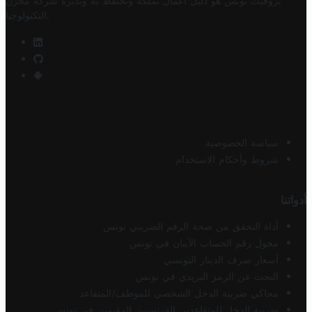
تروفيت تونس هو دليل أعمال تملكه وتحتفظ به وتديره
شركة مخزن
.
التكنولوجيا
سياسة الخصوصية
شروط وأحكام الاستخدام
أدواتنا
أداة التحقق من صحة الرقم الضريبي تونس
محول رقم الحساب الآيبان في تونس
أسعار صرف الدينار التونسي
البحث عن الرمز البريدي في تونس
محاكي ضريبة الدخل الشخصي للموظف/المتقاعد
ضريبة الدخل للمتقاعدين الفرنسيين المقيمين في تونس