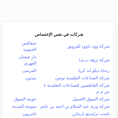
شركات في نفس الإختصاص
صفاقس
شركة وود داوود للتزويق
الجنوبية
دار شعبان
شركة نزهة ت.م.ا
الفهري
زندايا ديكو اند كريا
المرسى
شركة الصناعات التقليدية تونس
ميدون
شركة الفاطميين للصناعات التقليدية 2
ش م م
شركة السوق االجميل
حومة السوق
شركة ورثة عبد السلام بن احمد بن عامر
سوسة المدينة
باست ترايدينغ بارتنارز
تاجروين