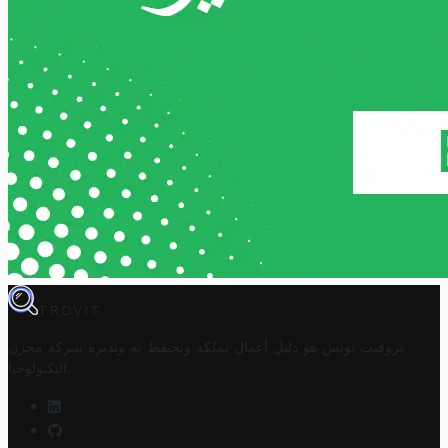
TROVIT
تروفيت تونس هو دليل أعمال تملكه وتحتفظ به وتديره
شركة مخزن
.
التكنولوجيا