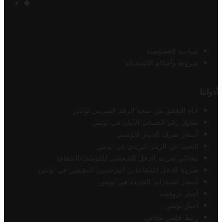
سياسة الخصوصية
شروط وأحكام الاستخدام
أدواتنا
أداة التحقق من صحة الرقم الضريبي تونس
محول رقم الحساب الآيبان في تونس
أسعار صرف الدينار التونسي
البحث عن الرمز البريدي في تونس
محاكي ضريبة الدخل الشخصي للموظف/المتقاعد
ضريبة الدخل للمتقاعدين الفرنسيين المقيمين في تونس
أسعار السيارات الجديدة في تونس
أخبار تروفيت
أخبار تونس
رابط خلفي مجاني