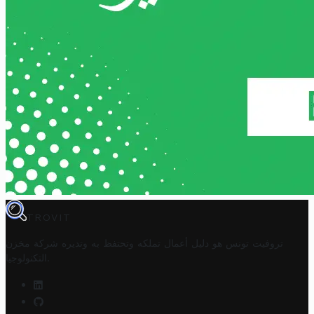
TROVIT
تروفيت تونس هو دليل أعمال تملكه وتحتفظ به وتديره
شركة مخزن
.
التكنولوجيا