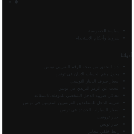
سياسة الخصوصية
شروط وأحكام الاستخدام
أدواتنا
أداة التحقق من صحة الرقم الضريبي تونس
محول رقم الحساب الآيبان في تونس
أسعار صرف الدينار التونسي
البحث عن الرمز البريدي في تونس
محاكي ضريبة الدخل الشخصي للموظف/المتقاعد
ضريبة الدخل للمتقاعدين الفرنسيين المقيمين في تونس
أسعار السيارات الجديدة في تونس
أخبار تروفيت
أخبار تونس
رابط خلفي مجاني