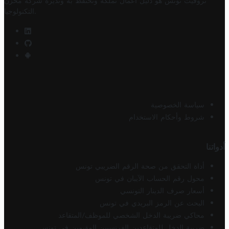
تروفيت تونس هو دليل أعمال تملكه وتحتفظ به وتديره
شركة مخزن
.
التكنولوجيا
سياسة الخصوصية
شروط وأحكام الاستخدام
أدواتنا
أداة التحقق من صحة الرقم الضريبي تونس
محول رقم الحساب الآيبان في تونس
أسعار صرف الدينار التونسي
البحث عن الرمز البريدي في تونس
محاكي ضريبة الدخل الشخصي للموظف/المتقاعد
ضريبة الدخل للمتقاعدين الفرنسيين المقيمين في تونس