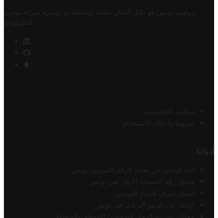
تروفيت تونس هو دليل أعمال تملكه وتحتفظ به وتديره
شركة مخزن
.
التكنولوجيا
سياسة الخصوصية
شروط وأحكام الاستخدام
أدواتنا
أداة التحقق من صحة الرقم الضريبي تونس
محول رقم الحساب الآيبان في تونس
أسعار صرف الدينار التونسي
البحث عن الرمز البريدي في تونس
محاكي ضريبة الدخل الشخصي للموظف/المتقاعد